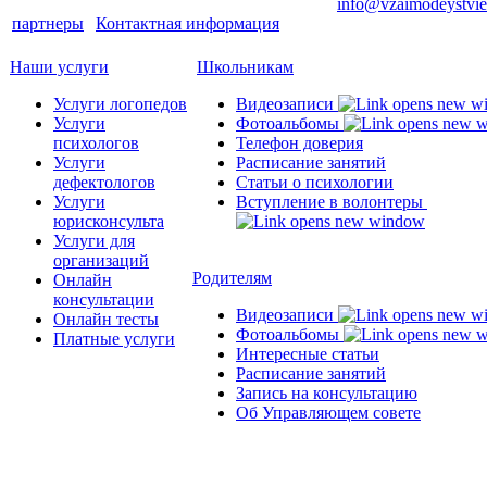
Телефон в Москве: (499) 794-29-58 | E-mail:
info@vzaimodeystvie
партнеры
|
Контактная информация
Наши услуги
Школьникам
Услуги логопедов
Видеозаписи
Услуги
Фотоальбомы
психологов
Телефон доверия
Услуги
Расписание занятий
дефектологов
Статьи о психологии
Услуги
Вступление в волонтеры
юрисконсульта
Услуги для
организаций
Родителям
Онлайн
консультации
Видеозаписи
Онлайн тесты
Фотоальбомы
Платные услуги
Интересные статьи
Расписание занятий
Запись на консультацию
Об Управляющем совете