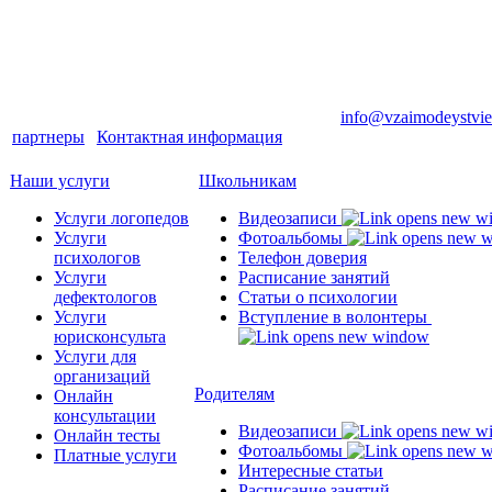
Телефон в Москве: (499) 794-29-58 | E-mail:
info@vzaimodeystvie
партнеры
|
Контактная информация
Наши услуги
Школьникам
Услуги логопедов
Видеозаписи
Услуги
Фотоальбомы
психологов
Телефон доверия
Услуги
Расписание занятий
дефектологов
Статьи о психологии
Услуги
Вступление в волонтеры
юрисконсульта
Услуги для
организаций
Родителям
Онлайн
консультации
Видеозаписи
Онлайн тесты
Фотоальбомы
Платные услуги
Интересные статьи
Расписание занятий